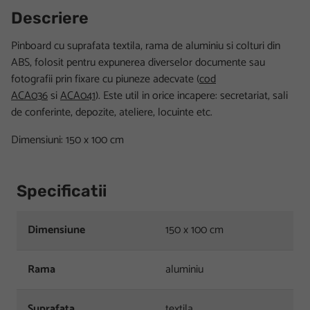
Descriere
Pinboard cu suprafata textila, rama de aluminiu si colturi din
ABS, folosit pentru expunerea diverselor documente sau
fotografii prin fixare cu piuneze adecvate (
cod
ACA036
si
ACA041
). Este util in orice incapere: secretariat, sali
de conferinte, depozite, ateliere, locuinte etc.
Dimensiuni: 150 x 100 cm
Specificatii
Dimensiune
150 x 100 cm
Rama
aluminiu
Suprafata
textila