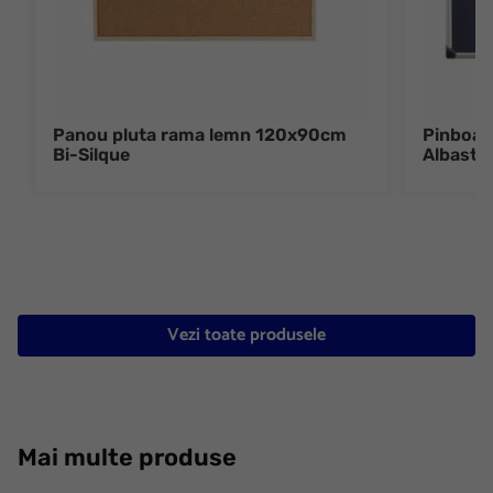
Panou pluta rama lemn 120x90cm
Pinboar
Bi-Silque
Albastr
Vezi toate produsele
Mai multe produse