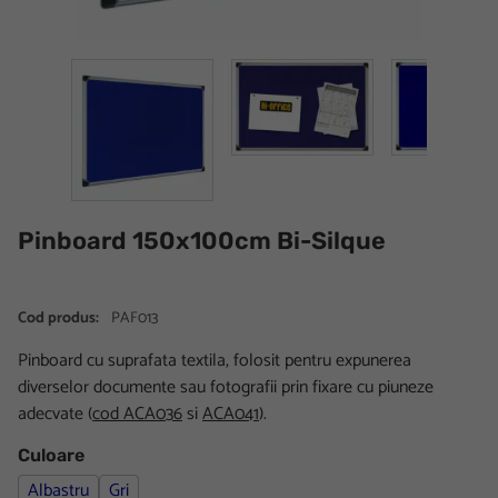
Pinboard 150x100cm Bi-Silque
Cod produs:
PAF013
Pinboard cu suprafata textila, folosit pentru expunerea
diverselor documente sau fotografii prin fixare cu piuneze
adecvate (
cod ACA036
si
ACA041
).
Culoare
Albastru
Gri