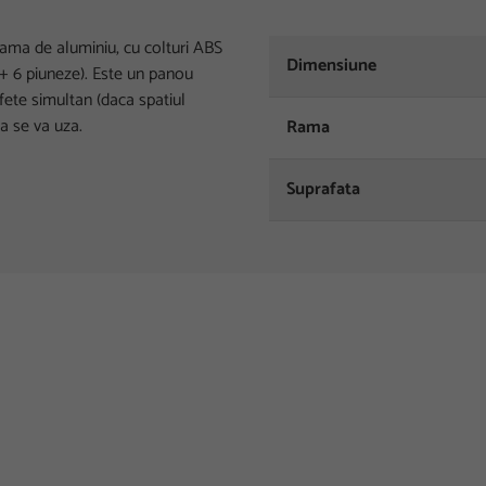
rama de aluminiu, cu colturi ABS
Dimensiune
e + 6 piuneze). Este un panou
 fete simultan (daca spatiul
ta se va uza.
Rama
Suprafata