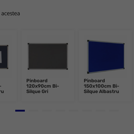
e acestea
Pinboard
Pinboard
-
120x90cm Bi-
150x100cm Bi-
ru
Silque Gri
Silque Albastru
Go to slide 1
Go to slide 2
Go to slide 3
Go to slide 4
Go to slide 5
Go to slide 6
Go to slide 7
Go to slid