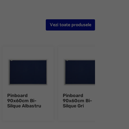
Vezi toate produsele
Pinboard
Pinboard
Pano
90x60cm Bi-
90x60cm Bi-
alum
Silque Albastru
Silque Gri
60x