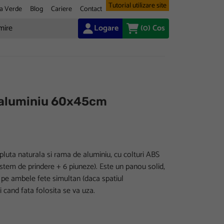
Tutorial utilizare site
a Verde
Blog
Cariere
Contact
Logare
(0)
Cos
 aluminiu 60x45cm
pluta naturala si rama de aluminiu, cu colturi ABS
sistem de prindere + 6 piuneze). Este un panou solid,
it pe ambele fete simultan (daca spatiul
i cand fata folosita se va uza.