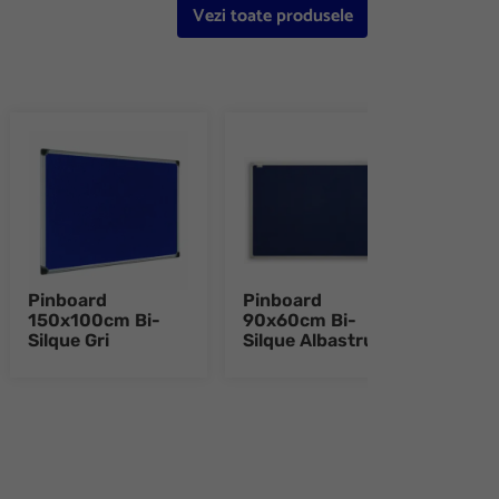
Vezi toate produsele
Pinboard
Pinboard
Pinb
150x100cm Bi-
90x60cm Bi-
90x6
Silque Gri
Silque Albastru
Silqu
e 8