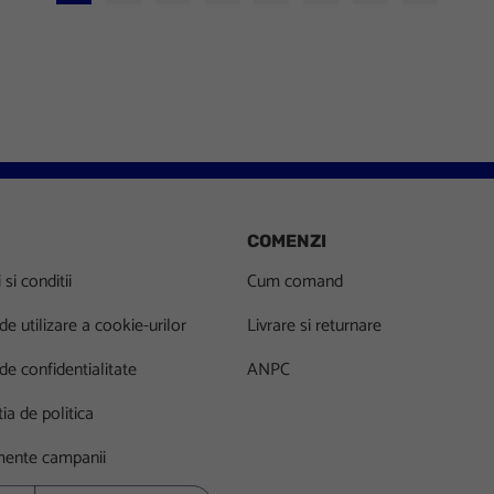
Go to slide 1
Go to slide 2
Go to slide 3
Go to slide 4
Go to slide 5
Go to slide 6
Go to slide 7
Go to slid
COMENZI
si conditii
Cum comand
 de utilizare a cookie-urilor
Livrare si returnare
 de confidentialitate
ANPC
ia de politica
ente campanii