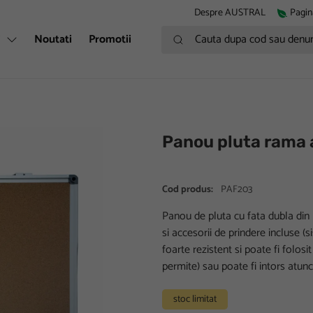
Despre AUSTRAL
Pagin
Cauta dupa cod sau denumire
i
Noutati
Promotii
Panou pluta rama
Cod produs:
PAF203
Panou de pluta cu fata dubla din 
si accesorii de prindere incluse (
foarte rezistent si poate fi folos
permite) sau poate fi intors atunc
stoc limitat