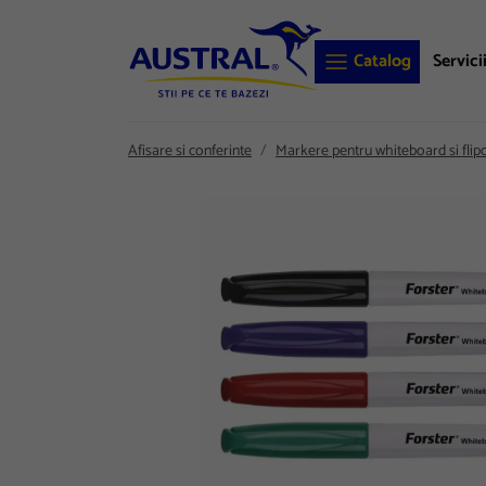
Catalog
Servici
Afisare si conferinte
Markere pentru whiteboard si flip