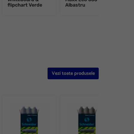
flipchart Verde
Albastru
Neg
e 8
Vezi toate produsele