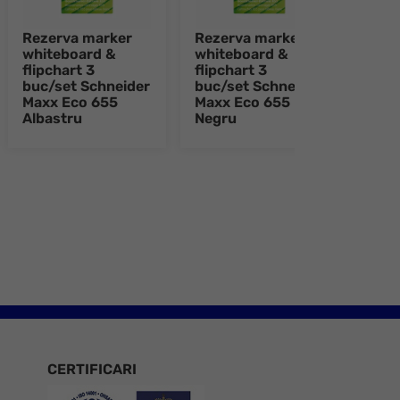
Rezerva marker
Rezerva marker
Reze
whiteboard &
whiteboard &
whit
flipchart 3
flipchart 3
flipc
buc/set Schneider
buc/set Schneider
buc/
Maxx Eco 655
Maxx Eco 655
Maxx
Albastru
Negru
Ros
e 8
CERTIFICARI