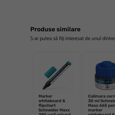
Produse similare
S-ar putea să fiți interesat de unul dintr
Marker
Calimara cer
whiteboard &
30 ml Schnei
flipchart
Maxx 665 pen
Schneider Maxx
marker
290 varf rotund
whiteboard &