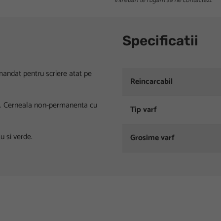
intrebari te rugam sa ne contactezi.
Specificatii
mandat pentru scriere atat pe
Reincarcabil
mm. Cerneala non-permanenta cu
Tip varf
u si verde.
Grosime varf