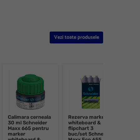
Vezi toate produsele
Calimara cerneala
Rezerva marker
Reze
30 ml Schneider
whiteboard &
whit
Maxx 665 pentru
flipchart 3
flipc
marker
buc/set Schneider
buc/
whiteboard &
Maxx Eco 655
Maxx