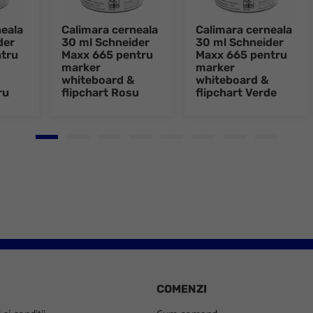
neala
Calimara cerneala
Calimara cerneala
der
30 ml Schneider
30 ml Schneider
tru
Maxx 665 pentru
Maxx 665 pentru
marker
marker
whiteboard &
whiteboard &
ru
flipchart Rosu
flipchart Verde
Go to slide 1
Go to slide 2
Go to slide 3
Go to slide 4
Go to slide 5
Go to slide 6
Go to slide 7
Go to slid
COMENZI