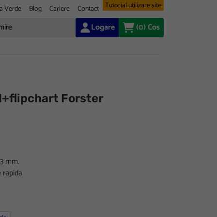
Tutorial utilizare site
a Verde
Blog
Cariere
Contact
Logare
(0)
Cos
+flipchart Forster
1-3 mm.
 rapida.