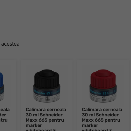
e acestea
neala
Calimara cerneala
Calimara cerneala
der
30 ml Schneider
30 ml Schneider
tru
Maxx 665 pentru
Maxx 665 pentru
marker
marker
whiteboard &
whiteboard &