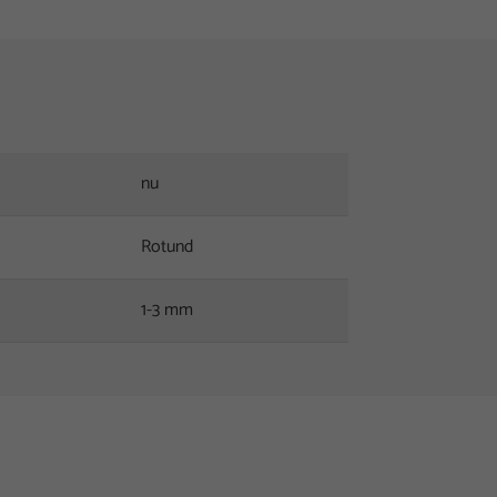
nu
Rotund
1-3 mm