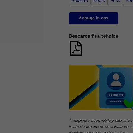
Albastru
Negru
Rosu
Ver
Adauga in cos
Descarca fisa tehnica
* Imaginile si informatiile prezentate a
inadvertente cauzate de actualizarea da