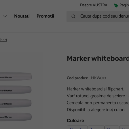
Despre AUSTRAL
Pagin
Cauta dupa cod sau denumire
i
Noutati
Promotii
chart
Marker whiteboard
Cod produs:
MKW010
Marker whiteboard si flipchart.
Varf rotund, grosime de scriere 
Cerneala non-permanenta uscare
Disponibil la alegere in 4 culori.
Culoare