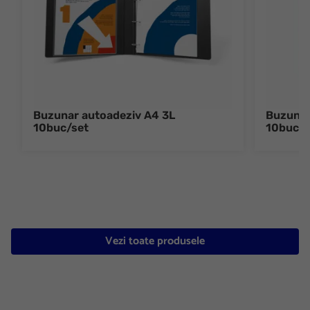
Buzunar autoadeziv A4 3L
Buzunar
10buc/set
10buc/s
Vezi toate produsele