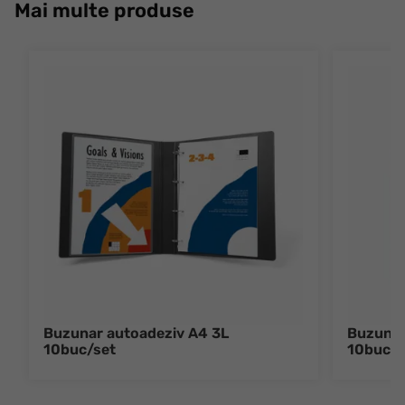
Mai multe produse
Buzunar autoadeziv A4 3L
Buzunar
10buc/set
10buc/s