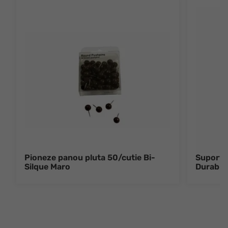
Pioneze panou pluta 50/cutie Bi-
Suport m
Silque Maro
Durable