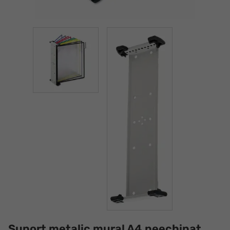
Suport metalic mural A4 neechipat