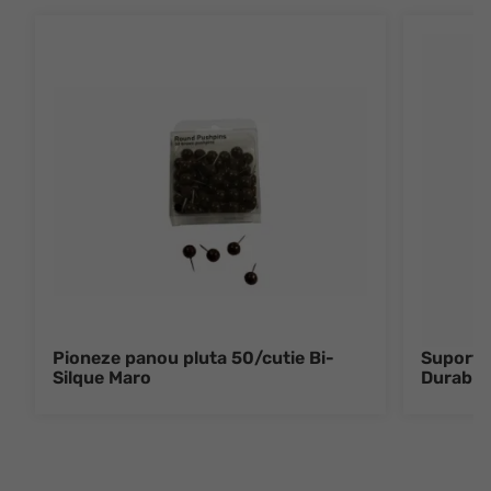
Pioneze panou pluta 50/cutie Bi-
Suport m
Silque Maro
Durable