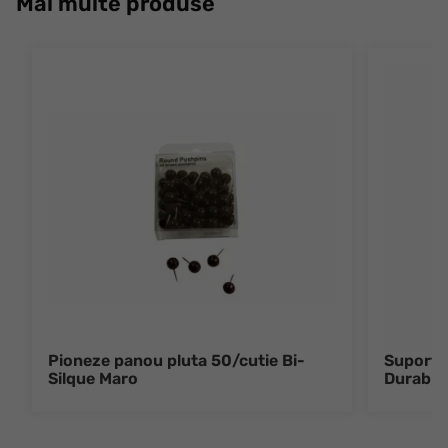
Mai multe produse
Pioneze panou pluta 50/cutie Bi-
Suport m
Silque Maro
Durable