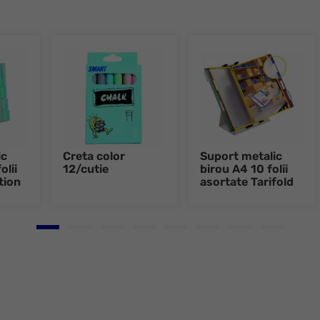
ic
Creta color
Suport metalic
olii
12/cutie
birou A4 10 folii
tion
asortate Tarifold
Go to slide 1
Go to slide 2
Go to slide 3
Go to slide 4
Go to slide 5
Go to slide 6
Go to slide 7
Go to slid