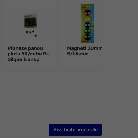
Pioneze panou
Magneti 30mm
Band
pluta 50/cutie Bi-
5/blister
10m
Silque transp
Silq
e 8
Vezi toate produsele