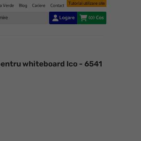
Tutorial utilizare site
a Verde
Blog
Cariere
Contact
Logare
(0)
Cos
entru whiteboard Ico - 6541