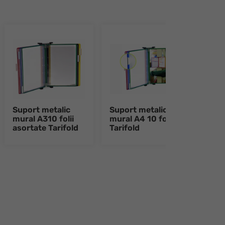
Suport metalic
Suport metalic
Supo
mural A310 folii
mural A4 10 folii
birou
asortate Tarifold
Tarifold
Tari
e 8