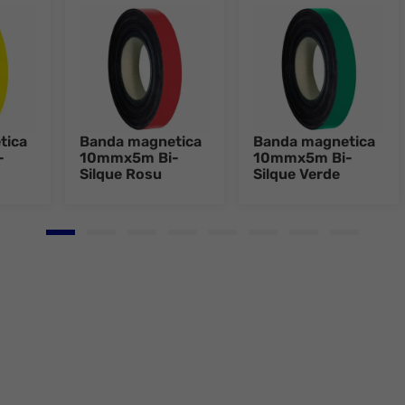
tica
Banda magnetica
Banda magnetica
-
10mmx5m Bi-
10mmx5m Bi-
Silque Rosu
Silque Verde
Go to slide 1
Go to slide 2
Go to slide 3
Go to slide 4
Go to slide 5
Go to slide 6
Go to slide 7
Go to slid