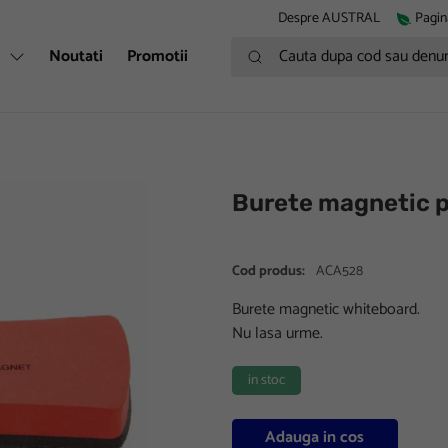
Despre AUSTRAL
Pagin
Cauta dupa cod sau denumire
i
Noutati
Promotii
Burete magnetic p
Cod produs:
ACA528
Burete magnetic whiteboard.
Nu lasa urme.
in stoc
Adauga in cos