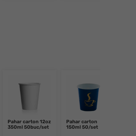
e 8
Pahar carton 12oz
Pahar carton
Farf
350ml 50buc/set
150ml 50/set
tres
rotu