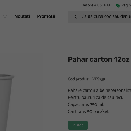
Despre AUSTRAL
Pagin
Cauta dupa cod sau denumire
i
Noutati
Promotii
Pahar carton 12o
Cod produs:
VES239
Pahare carton albe nepersonaliza
Pentru bauturi calde sau reci.
Capacitate: 350 ml.
Cantitate: 50 buc./set.
in stoc