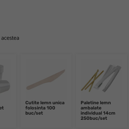
e acestea
Cutite lemn unica
Paletine lemn
et
folosinta 100
ambalate
buc/set
individual 14cm
250buc/set