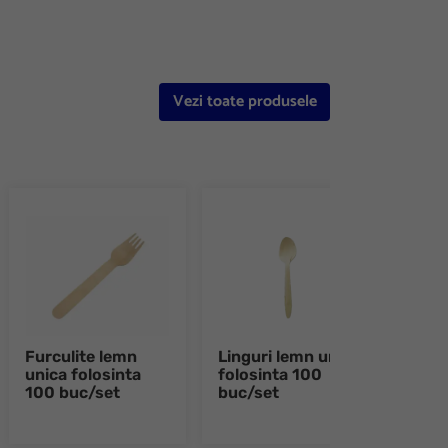
Vezi toate produsele
Furculite lemn
Linguri lemn unica
Paha
unica folosinta
folosinta 100
120m
100 buc/set
buc/set