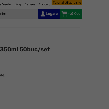
Tutorial utilizare site
a Verde
Blog
Cariere
Contact
Logare
(0)
Cos
z 350ml 50buc/set
te.