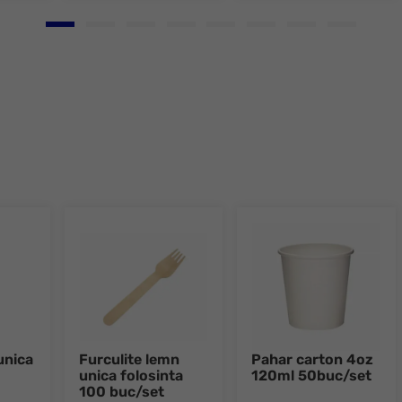
Go to slide 1
Go to slide 2
Go to slide 3
Go to slide 4
Go to slide 5
Go to slide 6
Go to slide 7
Go to slid
unica
Furculite lemn
Pahar carton 4oz
unica folosinta
120ml 50buc/set
100 buc/set