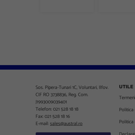
Sos. Pipera-Tunari 1C, Voluntari, Ilfov.
UTILE
CIF RO 3738836, Reg. Com.
Termeni 
J1993009039401
Telefon: 021 528 18 18
Politica
Fax: 021 528 18 16
Politica
E-mail:
sales@austral.ro
Declarat