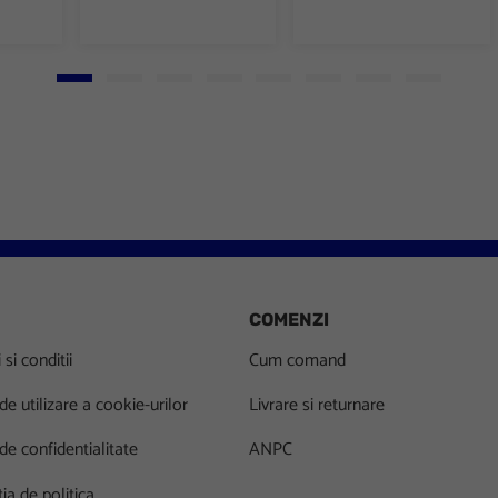
Go to slide 1
Go to slide 2
Go to slide 3
Go to slide 4
Go to slide 5
Go to slide 6
Go to slide 7
Go to slid
COMENZI
si conditii
Cum comand
 de utilizare a cookie-urilor
Livrare si returnare
 de confidentialitate
ANPC
ia de politica