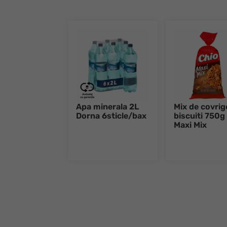
Apa minerala 2L
Mix de covrige
Dorna 6sticle/bax
biscuiti 750g
Maxi Mix