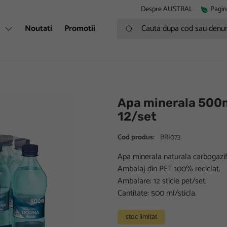
Despre AUSTRAL
Pagin
Cauta dupa cod sau denumire
i
Noutati
Promotii
Apa minerala 500m
12/set
Cod produs:
BRI073
Apa minerala naturala carbogazif
Ambalaj din PET 100% reciclat.
Ambalare: 12 sticle pet/set.
Cantitate: 500 ml/sticla.
stoc limitat