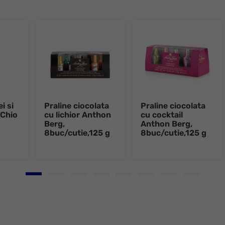
i si
Praline ciocolata
Praline ciocolata
 Chio
cu lichior Anthon
cu cocktail
Berg,
Anthon Berg,
8buc/cutie,125 g
8buc/cutie,125 g
Go to slide 1
Go to slide 2
Go to slide 3
Go to slide 4
Go to slide 5
Go to slide 6
Go to slide 7
Go to slid