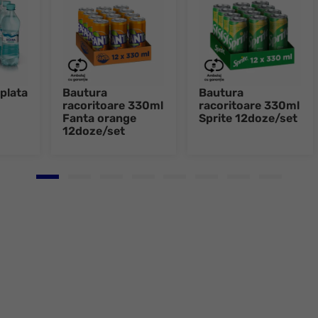
plata
Bautura
Bautura
racoritoare 330ml
racoritoare 330ml
Fanta orange
Sprite 12doze/set
12doze/set
Go to slide 1
Go to slide 2
Go to slide 3
Go to slide 4
Go to slide 5
Go to slide 6
Go to slide 7
Go to slid