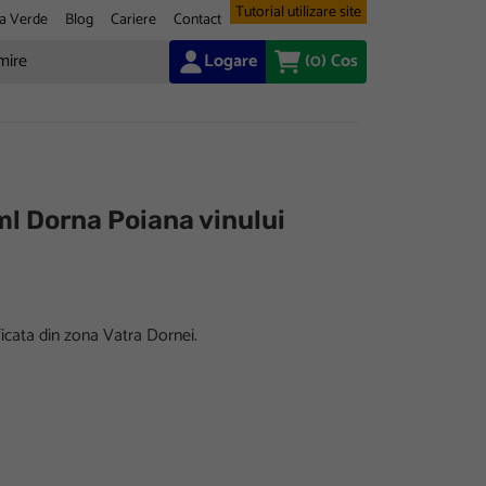
Tutorial utilizare site
a Verde
Blog
Cariere
Contact
Logare
(0)
Cos
l Dorna Poiana vinului
icata din zona Vatra Dornei.