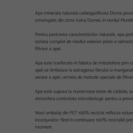
Apa minerala naturala carbogazificata Dorna provi
omologate din zona Vatra Dornei, in nordul Muntil
Pentru pastrarea caracteristicilor naturale, apa pr
izolata complet de mediul exterior printr-o tehnolo
filtrare a apei.
Apa este tranferata in fabrica de imbuteliere prin 
apei se limiteaza la extragerea fierului si manganul
aerare a apei, urmata de metode speciale de filtrar
Apa este supusa la numeroase teste de calitate, iar 
atmosfera controlata microbiologic pentru a preve
Noul ambalaj din PET 100% reciclat reflecta viziu
inconjurator, fiind in continuare 100% reciclabil pr
moment.