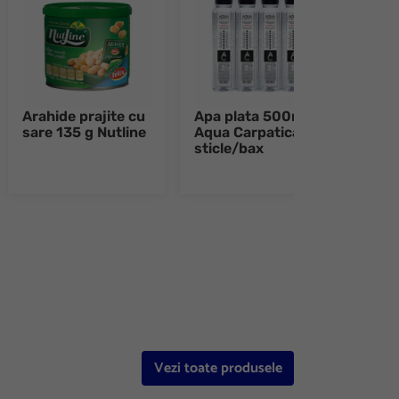
Arahide prajite cu
Apa plata 500ml
Apa 
sare 135 g Nutline
Aqua Carpatica 12
Dorn
sticle/bax
e 8
Vezi toate produsele