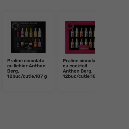
Praline ciocolata
Praline ciocolata
Pral
cu lichior Anthon
cu cocktail
marz
Berg,
Anthon Berg,
Anth
12buc/cutie,187 g
12buc/cutie,187 g
buc/
e 8