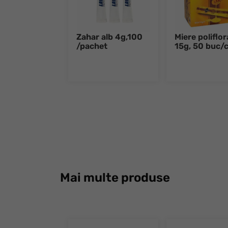
Zahar alb 4g,100
Miere poliflor
/pachet
15g, 50 buc/c
Mai multe produse