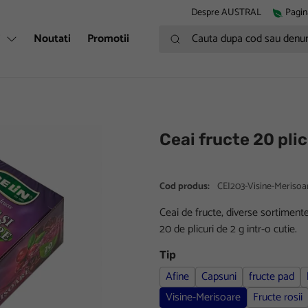
Despre AUSTRAL
Pagin
Cauta dupa cod sau denumire
i
Noutati
Promotii
Ceai fructe 20 plic
Cod produs:
CEI203-Visine-Merisoa
Ceai de fructe, diverse sortimente
20 de plicuri de 2 g intr-o cutie.
Tip
Afine
Capsuni
fructe pad
Visine-Merisoare
Fructe rosii