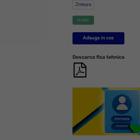
Zmeura
in stoc
Adauga in cos
Descarca fisa tehnica