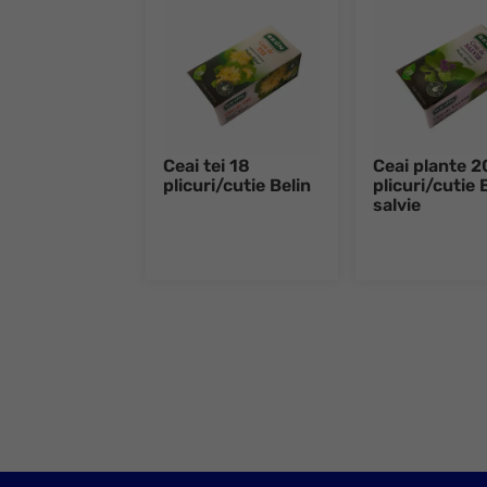
Ceai tei 18
Ceai plante 2
plicuri/cutie Belin
plicuri/cutie 
salvie