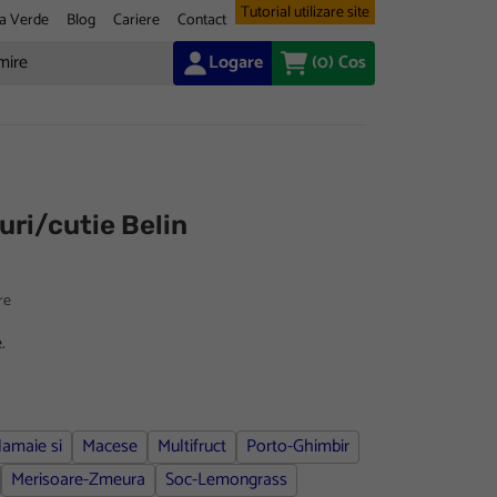
Tutorial utilizare site
a Verde
Blog
Cariere
Contact
Logare
(0)
Cos
uri/cutie Belin
re
.
lamaie si
Macese
Multifruct
Porto-Ghimbir
Merisoare-Zmeura
Soc-Lemongrass