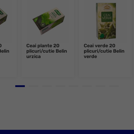
0
Ceai plante 20
Ceai verde 20
Belin
plicuri/cutie Belin
plicuri/cutie Belin
urzica
verde
Go to slide 1
Go to slide 2
Go to slide 3
Go to slide 4
Go to slide 5
Go to slide 6
Go to slide 7
Go to slid