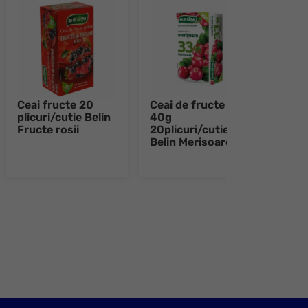
Ceai fructe 20
Ceai de fructe
Ceai
plicuri/cutie Belin
40g
40g
Fructe rosii
20plicuri/cutie
20pl
Belin Merisoare
Beli
Cati
e 8