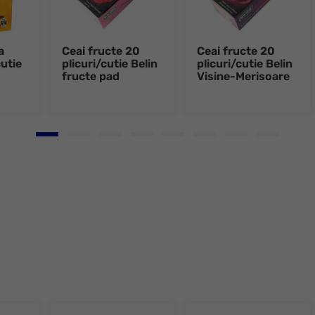
a
Ceai fructe 20
Ceai fructe 20
utie
plicuri/cutie Belin
plicuri/cutie Belin
fructe pad
Visine-Merisoare
Go to slide 1
Go to slide 2
Go to slide 3
Go to slide 4
Go to slide 5
Go to slide 6
Go to slide 7
Go to slid