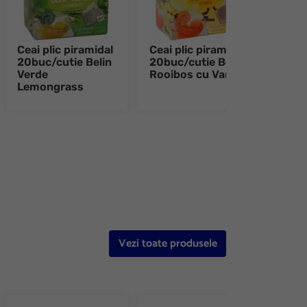
Ceai plic piramidal
Ceai plic piramidal
Ceai 
20buc/cutie Belin
20buc/cutie Belin
20bu
Verde
Rooibos cu Vanilie
Verd
Lemongrass
e 8
Vezi toate produsele