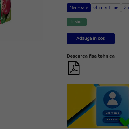
Merisoare
Ghimbir Lime
Gh
in stoc
Adauga in cos
Descarca fisa tehnica