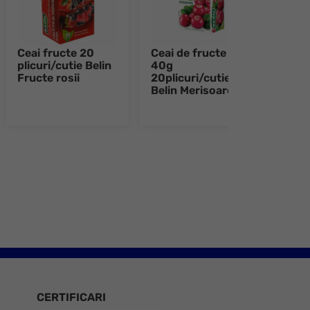
Ceai fructe 20
Ceai de fructe
Ceai
plicuri/cutie Belin
40g
40g
Fructe rosii
20plicuri/cutie
20pl
Belin Merisoare
Beli
Cati
e 8
CERTIFICARI