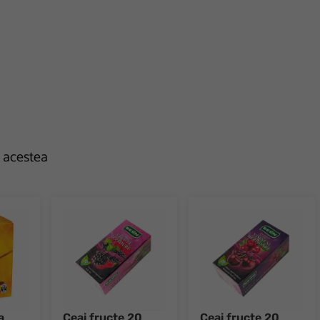
e acestea
a
Ceai fructe 20
Ceai fructe 20