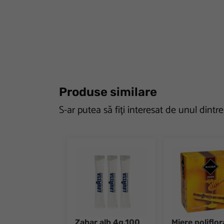
Produse similare
S-ar putea să fiți interesat de unul dintr
Zahar alb 4g,100
Miere poliflor