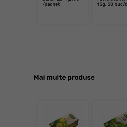
/pachet
15g, 50 buc/c
Mai multe produse