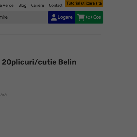
Tutorial utilizare site
a Verde
Blog
Cariere
Contact
Logare
(0)
Cos
 20plicuri/cutie Belin
oara.