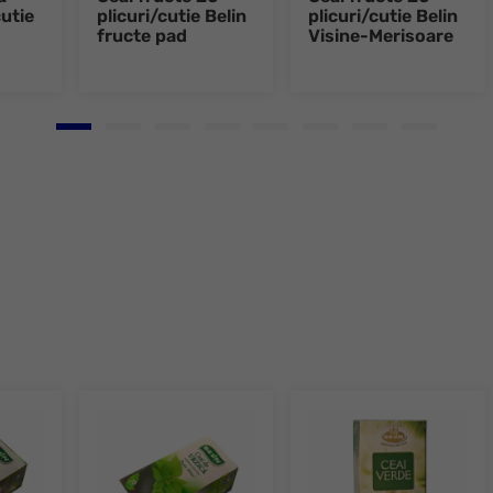
utie
plicuri/cutie Belin
plicuri/cutie Belin
fructe pad
Visine-Merisoare
Go to slide 1
Go to slide 2
Go to slide 3
Go to slide 4
Go to slide 5
Go to slide 6
Go to slide 7
Go to slid