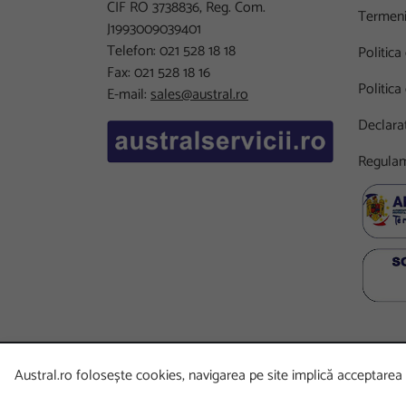
CIF RO 3738836, Reg. Com.
Termeni 
J1993009039401
Telefon: 021 528 18 18
Politica
Fax: 021 528 18 16
Politica
E-mail:
sales@austral.ro
Declarat
Regulam
Austral.ro folosește cookies, navigarea pe site implică acceptarea p
Copyright
©
2026 Austral. Toate drepturile rezervate. Po