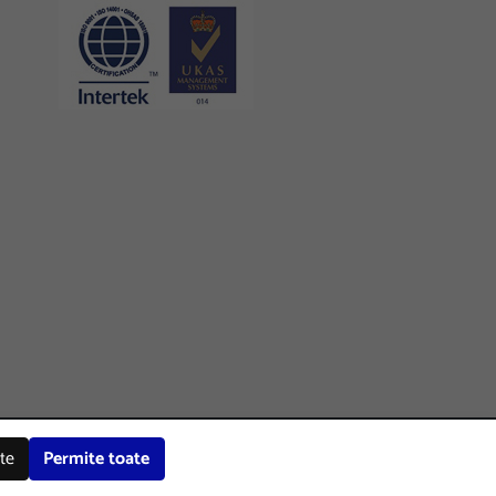
Certificari
Facebook
LinkedIn
Instagram
Youtube
te
Permite toate