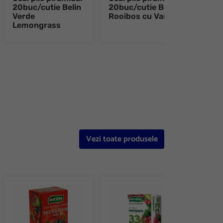
20buc/cutie Belin
20buc/cutie Belin
20bu
Verde
Rooibos cu Vanilie
Verd
Lemongrass
e 8
Vezi toate produsele