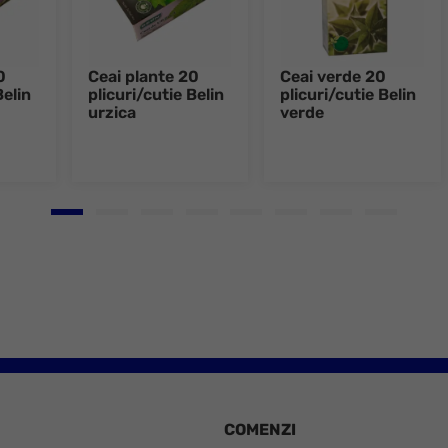
0
Ceai plante 20
Ceai verde 20
Belin
plicuri/cutie Belin
plicuri/cutie Belin
urzica
verde
Go to slide 1
Go to slide 2
Go to slide 3
Go to slide 4
Go to slide 5
Go to slide 6
Go to slide 7
Go to slid
COMENZI