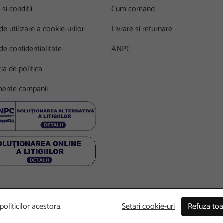
si conditii
Cum comand
 de utilizare a cookie-urilor
Livrare si returnare
 de confidentialitate
ANPC
ia de politica
ente campanii
oliticilor acestora.
Setari cookie-uri
Refuza toa
wered by
Commergent
.