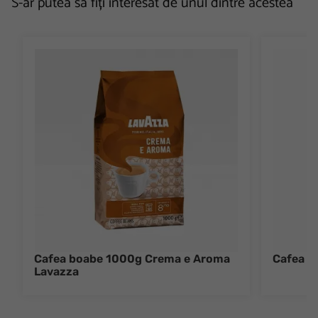
S-ar putea să fiți interesat de unul dintre acestea
Cafea boabe 1000g Crema e Aroma
Cafea 5
Lavazza