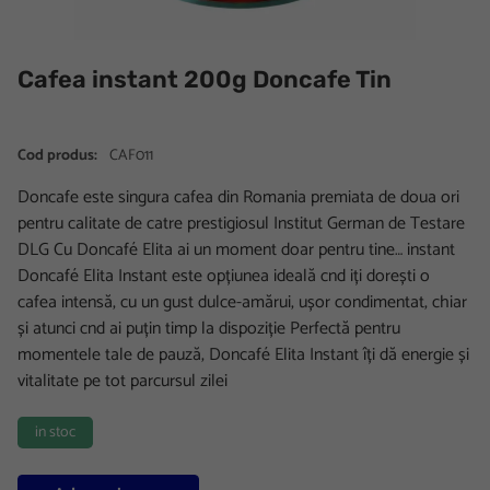
Cafea instant 200g Doncafe Tin
Cod produs:
CAF011
Doncafe este singura cafea din Romania premiata de doua ori
pentru calitate de catre prestigiosul Institut German de Testare
DLG Cu Doncafé Elita ai un moment doar pentru tine… instant
Doncafé Elita Instant este opțiunea ideală cnd iți dorești o
cafea intensă, cu un gust dulce-amărui, ușor condimentat, chiar
și atunci cnd ai puțin timp la dispoziție Perfectă pentru
momentele tale de pauză, Doncafé Elita Instant îți dă energie și
vitalitate pe tot parcursul zilei
in stoc