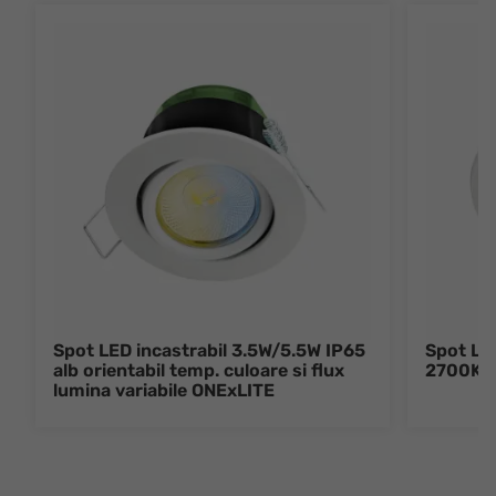
Spot LED incastrabil 3.5W/5.5W IP65
Spot LED
alb orientabil temp. culoare si flux
2700K/
lumina variabile ONExLITE