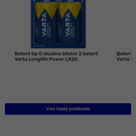
Baterii tip D alcaline blister 2 baterii
Baterii 
Varta Longlife Power LR20
Varta L
Vezi toate produsele