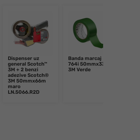
Dispenser uz
Banda marcaj
Mark
general Scotch™
764i 50mmx33m
2-4
3M + 2 benzi
3M Verde
Alb
adezive Scotch®
3M 50mmx66m
maro
LN.5066.R2D
e 8