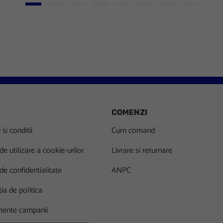
Go to slide 1
Go to slide 2
Go to slide 3
Go to slide 4
Go to slide 5
Go to slide 6
Go to slide 7
Go to slid
COMENZI
si conditii
Cum comand
 de utilizare a cookie-urilor
Livrare si returnare
 de confidentialitate
ANPC
ia de politica
ente campanii