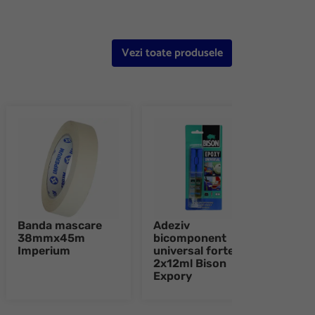
Vezi toate produsele
Banda mascare
Adeziv
Adez
38mmx45m
bicomponent
bic
Imperium
universal forte
tran
2x12ml Bison
2x12
Expory
Epo