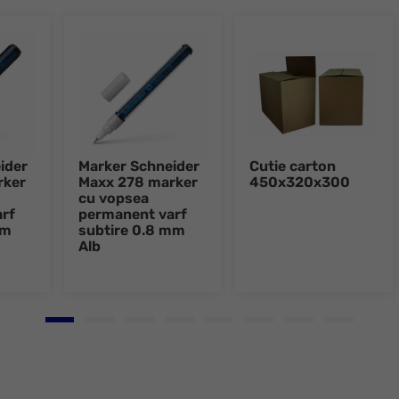
ider
Marker Schneider
Cutie carton
rker
Maxx 278 marker
450x320x300
cu vopsea
rf
permanent varf
mm
subtire 0.8 mm
Alb
Go to slide 1
Go to slide 2
Go to slide 3
Go to slide 4
Go to slide 5
Go to slide 6
Go to slide 7
Go to slid