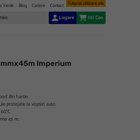
Tutorial utilizare site
a Verde
Blog
Cariere
Contact
Logare
(0)
Cos
0mmx45m Imperium
rt din hartie.
e protejate la vopsiri auto.
 60°C.
ime 45 m.