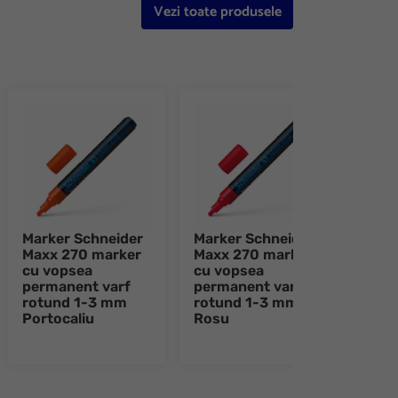
Vezi toate produsele
Marker Schneider
Marker Schneider
Mark
Maxx 270 marker
Maxx 270 marker
Maxx
cu vopsea
cu vopsea
cu v
permanent varf
permanent varf
perm
rotund 1-3 mm
rotund 1-3 mm
rotu
Portocaliu
Rosu
Verd