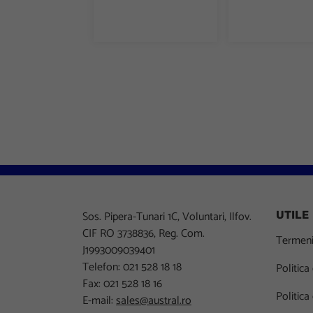
Sos. Pipera-Tunari 1C, Voluntari, Ilfov.
UTILE
CIF RO 3738836, Reg. Com.
Termeni 
J1993009039401
Telefon: 021 528 18 18
Politica
Fax: 021 528 18 16
Politica
E-mail:
sales@austral.ro