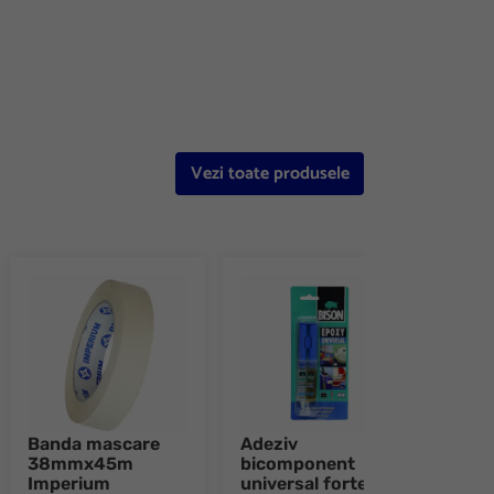
e 8
Vezi toate produsele
Banda mascare
Adeziv
Adez
38mmx45m
bicomponent
bic
Imperium
universal forte
tran