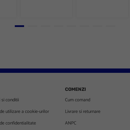
Go to slide 1
Go to slide 2
Go to slide 3
Go to slide 4
Go to slide 5
Go to slide 6
Go to slide 7
Go to slid
COMENZI
si conditii
Cum comand
 de utilizare a cookie-urilor
Livrare si returnare
 de confidentialitate
ANPC