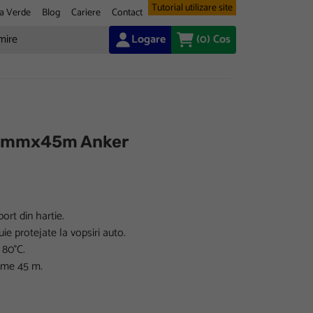
Tutorial utilizare site
a Verde
Blog
Cariere
Contact
Logare
(0)
Cos
5mmx45m Anker
rt din hartie.
e protejate la vopsiri auto.
 80°C.
ime 45 m.