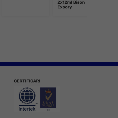
2x12ml Bison
2x12
Expory
Epo
e 8
CERTIFICARI