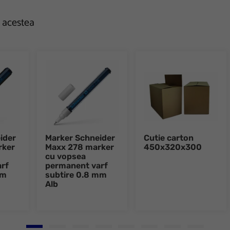
e acestea
ider
Marker Schneider
Cutie carton
rker
Maxx 278 marker
450x320x300
cu vopsea
rf
permanent varf
mm
subtire 0.8 mm
Alb