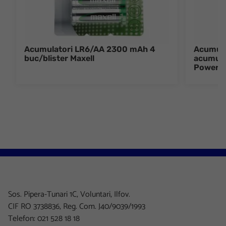
Acumulatori LR6/AA 2300 mAh 4
Acumula
buc/blister Maxell
acumula
Power
Sos. Pipera-Tunari 1C, Voluntari, Ilfov.
CIF RO 3738836, Reg. Com. J40/9039/1993
Telefon: 021 528 18 18