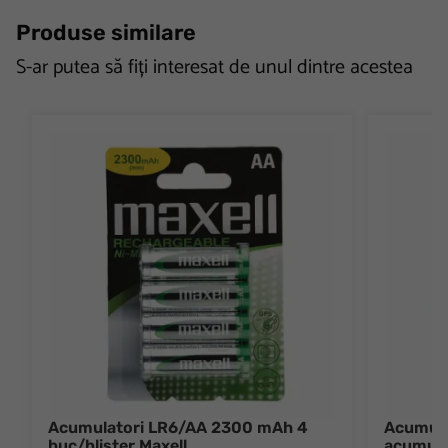
Produse similare
S-ar putea să fiți interesat de unul dintre acestea
Acumulatori LR6/AA 2300 mAh 4
Acumula
buc/blister Maxell
acumula