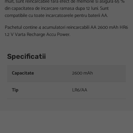
mult, sunt reincarcabile fara efect de memorie si asigura 65 %
din capacitatea de incarcare ramasa dupa 12 luni. Sunt
compatibile cu toate incarcatoarele pentru baterii AA.
Pachetul contine 4 acumulatori reincarcabili AA 2600 mAh HR6
1.2 V Varta Recharge Accu Power.
Specificatii
Capacitate
2600 mAh
Tip
LR6/AA