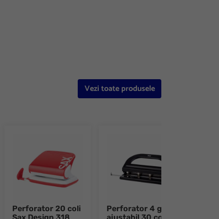
e 8
Vezi toate produsele
Perforator 20 coli
Perforator 4 gauri
Perf
Sax Design 318
ajustabil 30 coli
coli