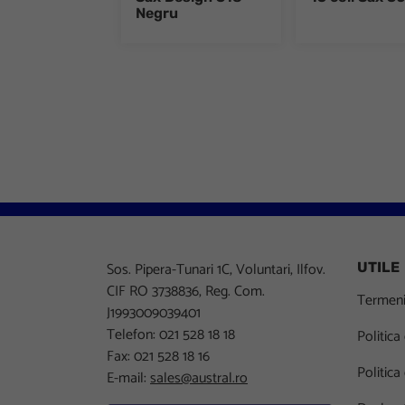
Negru
Sos. Pipera-Tunari 1C, Voluntari, Ilfov.
UTILE
CIF RO 3738836, Reg. Com.
Termeni 
J1993009039401
Telefon: 021 528 18 18
Politica
Fax: 021 528 18 16
Politica
E-mail:
sales@austral.ro