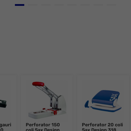
Go to slide 1
Go to slide 2
Go to slide 3
Go to slide 4
Go to slide 5
Go to slide 6
Go to slide 7
Go to slid
gauri
Perforator 150
Perforator 20 coli
00
coli Sax Design
Sax Design 318