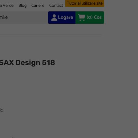
Tutorial utilizare site
a Verde
Blog
Cariere
Contact
Logare
(0)
Cos
 SAX Design 518
c.