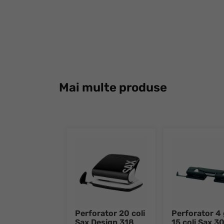
Mai multe produse
Perforator 20 coli
Perforator 4 
Sax Design 318
15 coli Sax 3