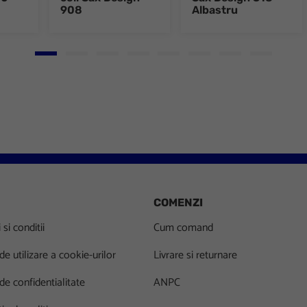
908
Albastru
Go to slide 1
Go to slide 2
Go to slide 3
Go to slide 4
Go to slide 5
Go to slide 6
Go to slide 7
Go to slid
COMENZI
si conditii
Cum comand
 de utilizare a cookie-urilor
Livrare si returnare
 de confidentialitate
ANPC