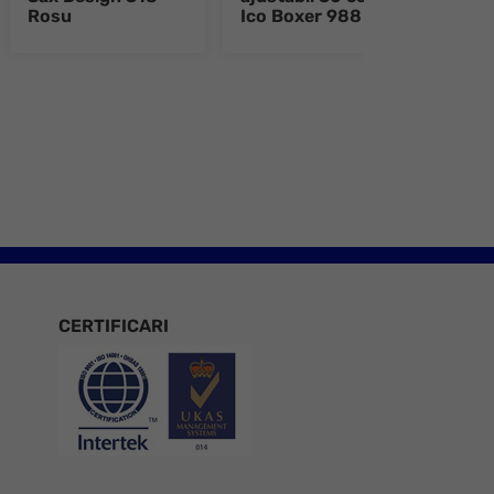
Rosu
Ico Boxer 988
re+
e 8
CERTIFICARI
Certificari