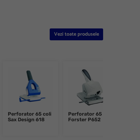
Vezi toate produsele
Perforator 65 coli
Perforator 65 coli
Perf
Sax Design 618
Forster P652
coli
908