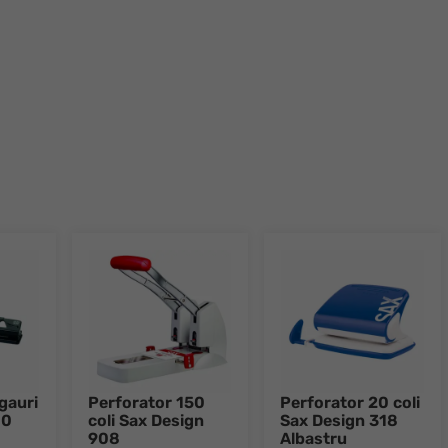
Go to slide 1
Go to slide 2
Go to slide 3
Go to slide 4
Go to slide 5
Go to slide 6
Go to slide 7
Go to slid
gauri
Perforator 150
Perforator 20 coli
00
coli Sax Design
Sax Design 318
908
Albastru