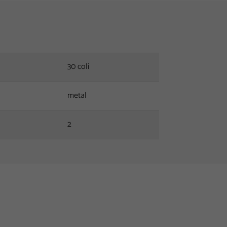
30 coli
metal
2