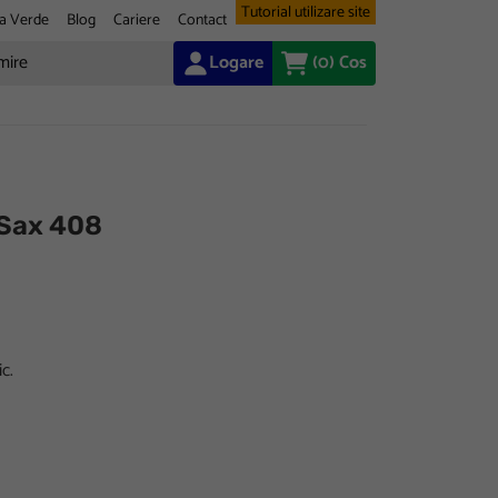
Tutorial utilizare site
a Verde
Blog
Cariere
Contact
Logare
(0)
Cos
 Sax 408
c.