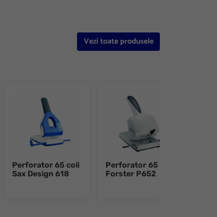
Vezi toate produsele
Perforator 65 coli
Perforator 65 coli
Perf
Sax Design 618
Forster P652
coli
908