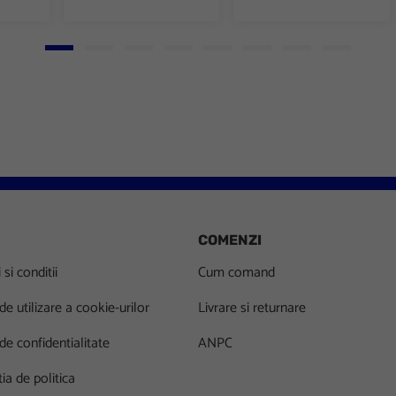
Go to slide 1
Go to slide 2
Go to slide 3
Go to slide 4
Go to slide 5
Go to slide 6
Go to slide 7
Go to slid
COMENZI
si conditii
Cum comand
 de utilizare a cookie-urilor
Livrare si returnare
 de confidentialitate
ANPC
ia de politica