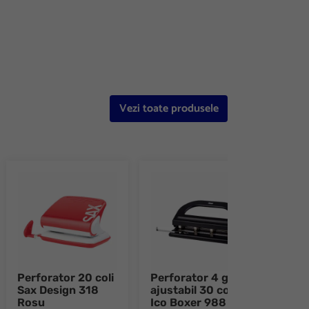
e 8
Vezi toate produsele
Perforator 20 coli
Perforator 4 gauri
Perf
Sax Design 318
ajustabil 30 coli
coli
Rosu
Ico Boxer 988
re+