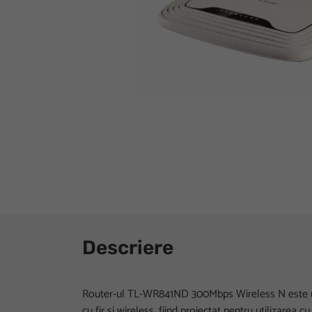
Descriere
Router-ul TL-WR841ND 300Mbps Wireless N este un
cu fir si wireless, fiind proiectat pentru utilizarea