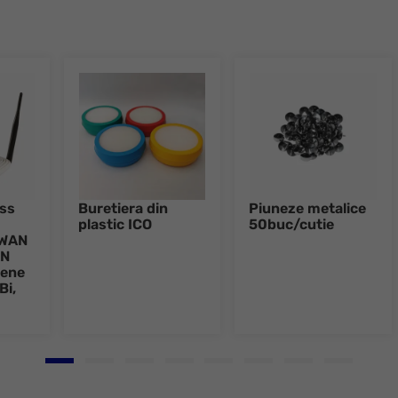
ess
Buretiera din
Piuneze metalice
plastic ICO
50buc/cutie
xWAN
AN
tene
Bi,
Go to slide 1
Go to slide 2
Go to slide 3
Go to slide 4
Go to slide 5
Go to slide 6
Go to slide 7
Go to slid