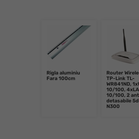
Rigla aluminiu
Router Wirel
Fara 100cm
TP-Link TL-
WR841ND, 1
10/100, 4xL
10/100, 2 an
detasabile 5d
N300