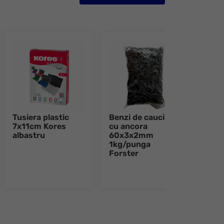
Tusiera plastic
Benzi de cauciuc
Rigl
7x11cm Kores
cu ancora
Far
albastru
60x3x2mm
1kg/punga
Forster
e 8