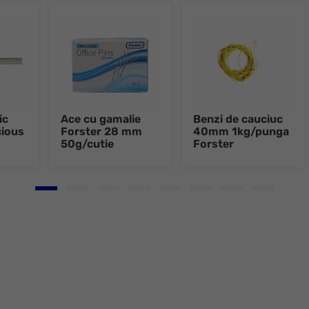
ic
Ace cu gamalie
Benzi de cauciuc
ious
Forster 28 mm
40mm 1kg/punga
50g/cutie
Forster
Go to slide 1
Go to slide 2
Go to slide 3
Go to slide 4
Go to slide 5
Go to slide 6
Go to slide 7
Go to slid