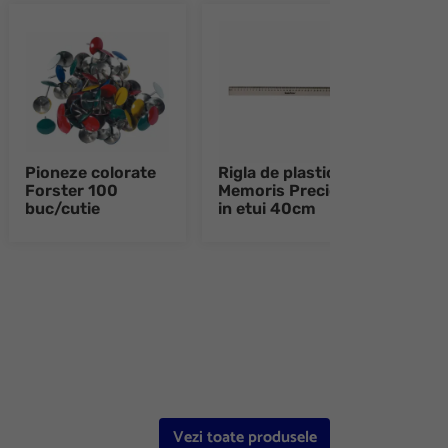
Pioneze colorate
Rigla de plastic
Rigl
Forster 100
Memoris Precious
Far
buc/cutie
in etui 40cm
e 8
Vezi toate produsele