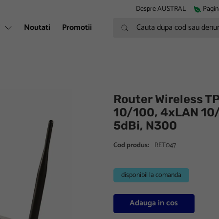
Despre AUSTRAL
Pagin
Cauta dupa cod sau denumire
i
Noutati
Promotii
Router Wireless 
10/100, 4xLAN 10/
5dBi, N300
Cod produs:
RET047
disponibil la comanda
Adauga in cos