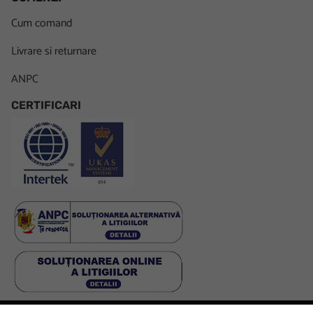
Cum comand
Livrare si returnare
ANPC
CERTIFICARI