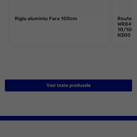
Rigla aluminiu Fara 100cm
Router 
WR841ND
10/100, 
N300
Vezi toate produsele