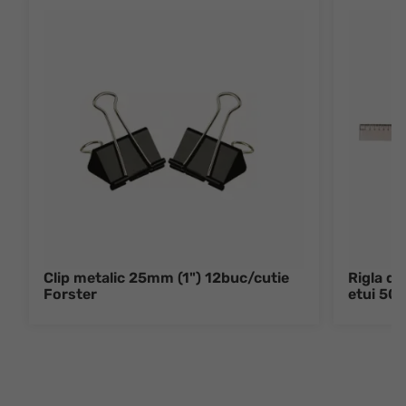
Clip metalic 25mm (1") 12buc/cutie
Rigla de
Forster
etui 50