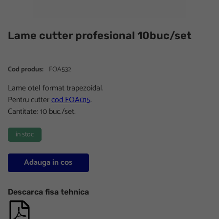
Lame cutter profesional 10buc/set
Cod produs:
FOA532
Lame otel format trapezoidal.
Pentru cutter
cod FOA015
.
Cantitate: 10 buc./set.
in stoc
Adauga in cos
Descarca fisa tehnica