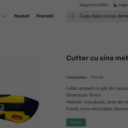
Despre AUSTRAL
Pagin
Cauta dupa cod sau denumire
i
Noutati
Promotii
Cutter cu sina me
Cod produs:
FOA018
Cutter acoperit cu grip din cauci
Dimensiuni: 18 mm
Material: corp plastic, lama din 
Functii: lama retractabila, blocar
in stoc