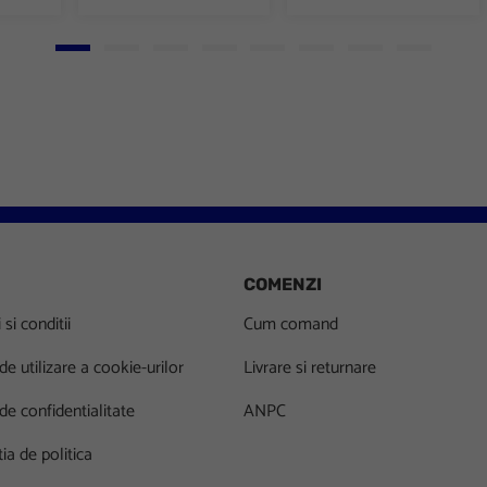
Go to slide 1
Go to slide 2
Go to slide 3
Go to slide 4
Go to slide 5
Go to slide 6
Go to slide 7
Go to slid
COMENZI
si conditii
Cum comand
 de utilizare a cookie-urilor
Livrare si returnare
 de confidentialitate
ANPC
ia de politica