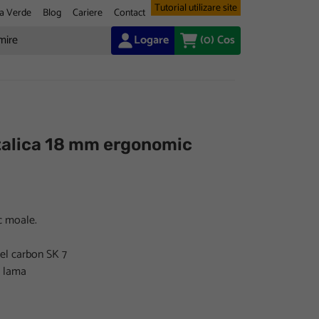
Tutorial utilizare site
a Verde
Blog
Cariere
Contact
Logare
(0)
Cos
talica 18 mm ergonomic
uc moale.
otel carbon SK 7
e lama