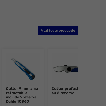
Vezi toate produsele
Cutter 9mm lama
Cutter profesional
Cutt
retractabila
cu 2 rezerve
18mm
include 2rezerve
Krau
Dahle 10860