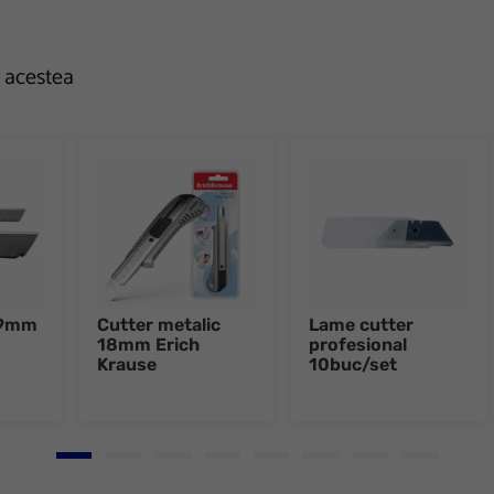
e acestea
 9mm
Cutter metalic
Lame cutter
18mm Erich
profesional
Krause
10buc/set
Go to slide 1
Go to slide 2
Go to slide 3
Go to slide 4
Go to slide 5
Go to slide 6
Go to slide 7
Go to slid