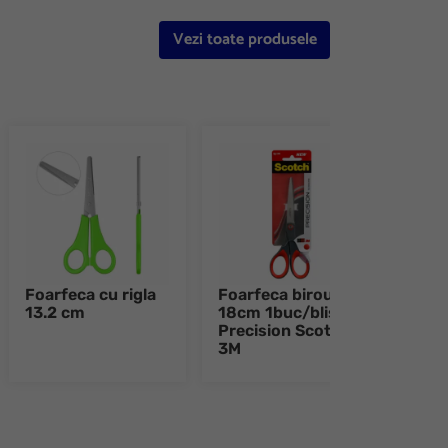
Vezi toate produsele
Foarfeca cu rigla
Foarfeca birou
Cutt
13.2 cm
18cm 1buc/blister
retr
Precision Scotch™
incl
3M
Dahl
e 8