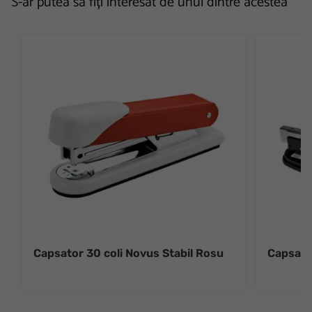
S-ar putea să fiți interesat de unul dintre acestea
Capsator 30 coli Novus Stabil Rosu
Capsato