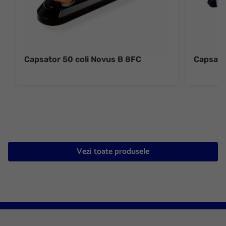
Capsator 50 coli Novus B 8FC
Capsato
Vezi toate produsele