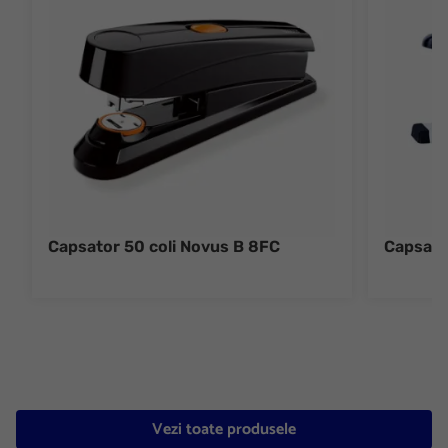
Capsator 50 coli Novus B 8FC
Capsato
Vezi toate produsele