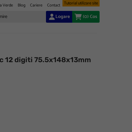
Tutorial utilizare site
a Verde
Blog
Cariere
Contact
Logare
(0)
Cos
fic 12 digiti 75.5x148x13mm