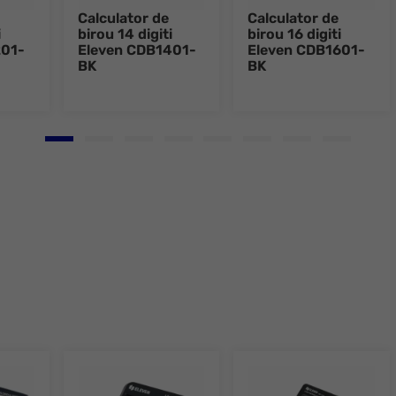
Calculator de
Calculator de
i
birou 14 digiti
birou 16 digiti
201-
Eleven CDB1401-
Eleven CDB1601-
BK
BK
Go to slide 1
Go to slide 2
Go to slide 3
Go to slide 4
Go to slide 5
Go to slide 6
Go to slide 7
Go to slid