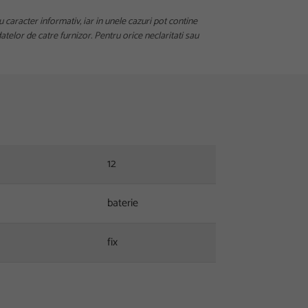
u caracter informativ, iar in unele cazuri pot contine
telor de catre furnizor. Pentru orice neclaritati sau
12
baterie
fix