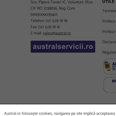
Sos. Pipera-Tunari 1C, Voluntari, Ilfov.
UTILE
CIF RO 3738836, Reg. Com.
Termeni 
J1993009039401
Telefon: 021 528 18 18
Politica
Fax: 021 528 18 16
Politica
E-mail:
sales@austral.ro
Declarat
Regulam
Austral.ro folosește cookies, navigarea pe site implică acceptarea p
Copyright
©
2026 Austral. Toate drepturile rezervate. Po