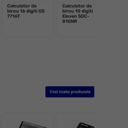
Calculator de
Calculator de
Calc
birou 16 digiti OS
birou 10 digiti
birou
7716T
Eleven SDC-
206
810NR
Elev
alb-
e 8
Vezi toate produsele