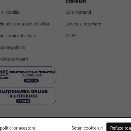
COMENZI
si conditii
Cum comand
 de utilizare a cookie-urilor
Livrare si returnare
 de confidentialitate
ANPC
ia de politica
ente campanii
oliticilor acestora.
Setari cookie-uri
Refuza toa
wered by
Commergent
.