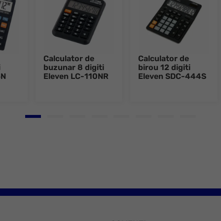
Calculator de
Calculator de
i
buzunar 8 digiti
birou 12 digiti
5N
Eleven LC-110NR
Eleven SDC-444S
Go to slide 1
Go to slide 2
Go to slide 3
Go to slide 4
Go to slide 5
Go to slide 6
Go to slide 7
Go to slid