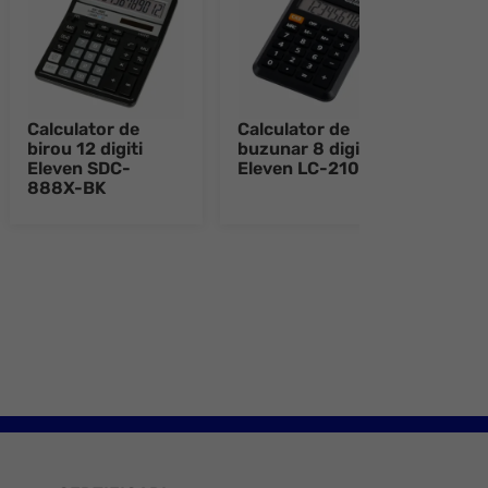
Calculator de
Calculator de
Calc
birou 12 digiti
buzunar 8 digiti
buzu
Eleven SDC-
Eleven LC-210NR
Elev
888X-BK
e 8