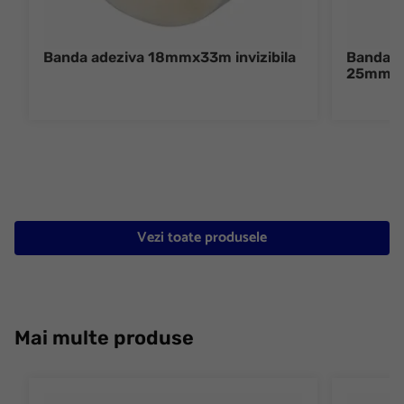
Banda adeziva 18mmx33m invizibila
Banda ad
25mmx
Vezi toate produsele
Mai multe produse