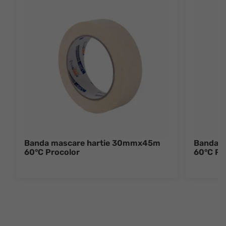
Banda mascare hartie 30mmx45m
Banda 
60°C Procolor
60°C Pr